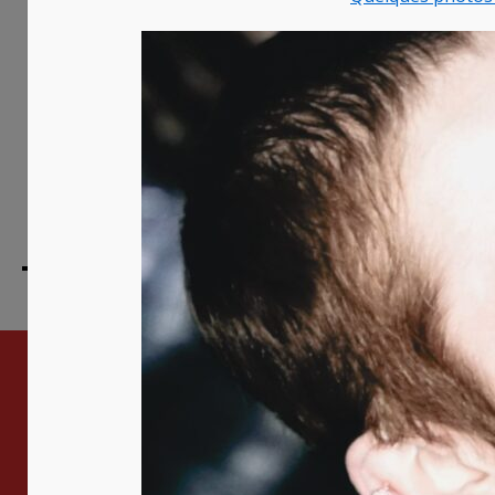
←
Charlie Chaplin
Laisser un commentaire
Vous devez
vous connecter
pour pu
commentaire.