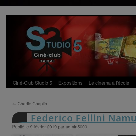
Aller
au
contenu
Ciné-Club Studio 5
Expositions
Le cinéma à l’école
←
Charlie Chaplin
Federico Fellini Nam
Publié le
9 février 2019
par
admin5000