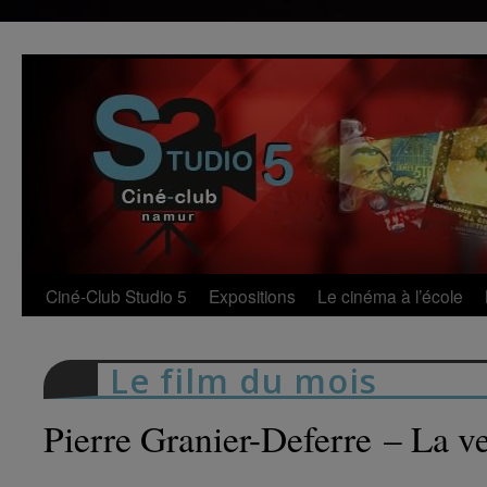
Aller
au
contenu
Ciné-Club Studio 5
Expositions
Le cinéma à l’école
Le film du mois
Pierre Granier-Deferre – La 